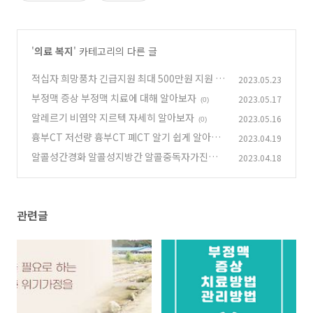
'
의료 복지
' 카테고리의 다른 글
적십자 희망풍차 긴급지원 최대 500만원 지원 알
2023.05.23
아보자
부정맥 증상 부정맥 치료에 대해 알아보자
(0)
2023.05.17
(0)
알레르기 비염약 지르텍 자세히 알아보자
2023.05.16
(0)
흉부CT 저선량 흉부CT 폐CT 알기 쉽게 알아보
2023.04.19
자
알콜성간경화 알콜성지방간 알콜중독자가진단
(0)
2023.04.18
통해 예방하자
(0)
관련글