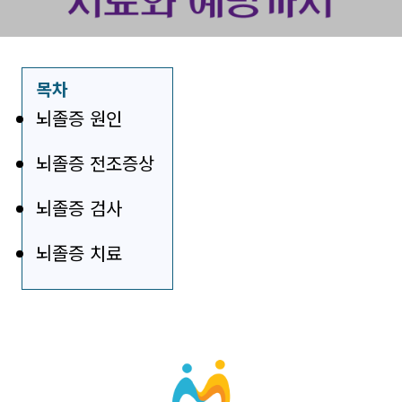
목차
뇌졸증 원인
뇌졸증 전조증상
뇌졸증 검사
뇌졸증 치료