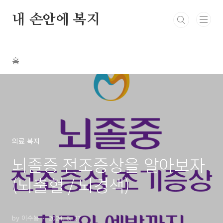
본문 바로가기
내 손안에 복지
홈
의료 복지
뇌졸증 전조증상을 알아보자
(뇌출혈 / 뇌경색)
by 이수뇽
2024. 6. 27.