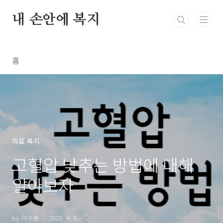
본문 바로가기
내 손안에 복지
홈
의료 복지
고혈압 낮추는 방법에 대해
알아보자
by 이수뇽
2023. 4. 5.