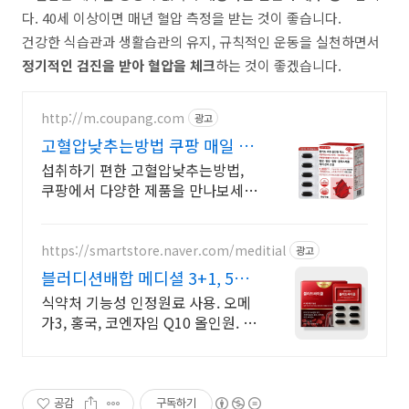
다. 40세 이상이면 매년 혈압 측정을 받는 것이 좋습니다.
건강한 식습관과 생활습관의 유지, 규칙적인 운동을 실천하면서
정기적인 검진을 받아 혈압을 체크
하는 것이 좋겠습니다.
http://m.coupang.com
광고
고혈압낮추는방법 쿠팡 매일 꾸
준히 지키는 건강
섭취하기 편한 고혈압낮추는방법,
쿠팡에서 다양한 제품을 만나보세
요. 바쁜 일상, 간편하게 건강을 챙기
고 싶다면 로켓배송으로 받아보세
요.
https://smartstore.naver.com/meditial
광고
블러디션배합 메디셜 3+1, 5+3
증정이벤트
식약처 기능성 인정원료 사용. 오메
가3, 홍국, 코엔자임 Q10 올인원. 무
료환불
공감
구독하기