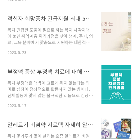
른 처치가 필요한 경우가 대다수입니다. 뇌가 손
상되기 전에 빠른 검사와 조기치료를 통해 뇌졸
중으로 인한 후유증을 최소화하고 빠른 회복을
적십자 희망풍차 긴급지원 최대 500만원 지원 알아보자
기대할 수 있습니다. 뇌졸증 원인뇌혈관이 파열
된 상태를 말하는 뇌출혈과 혈관이 막힌 뇌경색
목차 긴급한 도움이 필요로 하는 복지 사각지대
으로 크게 구분됩니다. 출혈성 뇌졸중 (뇌출혈) :
에 놓인 취약계층 위기가정을 찾아 생계, 주거, 의
뇌혈관이 터져 피가 새어나가는 상태입니다.외상
료, 교육 분야에서 맞춤으로 지원하는 대한적십
성 뇌출혈은 외부 충격으로 인해 뇌 안쪽 혈관이
자사의 정책을 소개하고자 합니다. 신청 대상 기
터진 상태를 의미합니다.비 외상성 뇌출혈은 외
2023. 5. 23.
준중위소득 100% 이하의 소득 금융재산은 700
부 충격 없이 발생하는 뇌출혈을 의미합니다.허
만원 이하 재산은 대도시 기준 25,000만원 이하,
혈성 뇌졸중 (뇌경색): 뇌 내부 혹은 뇌로 향하는
중소도시 기준 16,000만원 이하, 농어총 14,000
혈관이 막혀 특정..
부정맥 증상 부정맥 치료에 대해 알아보자
만원 이하 지원 금액 분야 별 지원금액은 아래 표
와 같습니다. 분 야 지원 횟수 지원 금액 비 고 생
목차 부정맥은 맥박이 고르게 뛰지 않는다는 의
계지원 1회 6회 가구인원 별 월별 지원금액 상이
미로 심장이 정상적으로 활동하지 않는 병이다.
정부지원 받을 경우 정부지원금 차감후 차액 지
신체활동에 맞지 않는 불규칙한 리듬으로 심장박
급 주거지원 보증금 1회 1회 500만원이내(대도
동이 이루어지는 경우를 부정맥이라 일컫는다.
시 기준) 월임차료 1회 12회 가구인원 별 월별 지
2023. 5. 17.
이 질환을 오늘 자세히 알아보기로 하자 부정맥
원금액 상이 의료지원 500만원이내 실비 지원 교
원인 다양한 원인을 통해 부정맥이 발생할 수 있
육지원 300만원이내 대한..
습니다. 심장기능 이상 : 유전적인 요인이 원인이
알레르기 비염약 지르텍 자세히 알아보자
되는 심장의 구조적인 이상 또는 심부전, 심근경
색등의 심장 질환 전해질 불균형 : 칼륨, 나트륨
목차 꽃가루가 많이 날리는 요즘 알레르기 비염
등의 전해질의 비정상적인 수치는 심장의 전기적